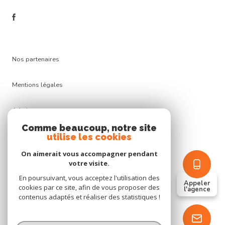
nos partenaires
mentions légales
admin
Comme beaucoup, notre site
nos honoraires
utilise les cookies
On aimerait vous accompagner pendant
politique rgpd
votre visite.
En poursuivant, vous acceptez l'utilisation des
Appeler
cookies
cookies par ce site, afin de vous proposer des
l'agence
contenus adaptés et réaliser des statistiques !
© 2026 | Tous droits réservés