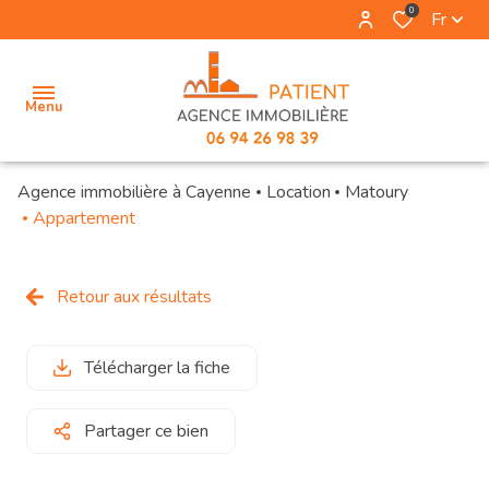
0
Fr
Menu
Agence immobilière à Cayenne
Location
Matoury
accueil
Appartement
vente
Retour aux résultats
location
Télécharger la fiche
location
saisonniere
Partager ce bien
estimation