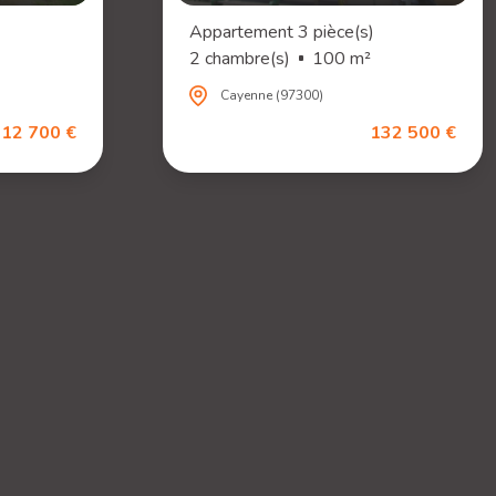
Appartement 3 pièce(s)
2 chambre(s)
100 m²
Cayenne (97300)
12 700 €
132 500 €