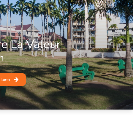
re La Valeur
n
 bien