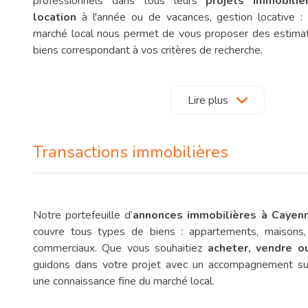
professionnels dans tous leurs
projets immobilie
location
à l'année ou de vacances, gestion locative :
marché local nous permet de vous proposer des estimat
biens correspondant à vos critères de recherche.
Vous recherchez un
bien immobilier à acheter à Cayen
ou leurs environs en Guyane ? Découvrez tou
Lire plus
immobilières de biens
à la vente sur notre site. Not
immobiliers à Cayenne
est à votre écoute pour l'éta
Transactions immobilières
projet en Guyane et pour vous permettre de le concrétiser 
Un accompagnement global pour vos projet
Notre portefeuille d’
annonces immobilières à Cayen
Parce qu’un projet immobilier est bien souvent une a
couvre tous types de biens : appartements, maisons, 
autant qu’un engagement financier, notre agence met u
commerciaux. Que vous souhaitiez
acheter, vendre o
vous accompagner avec sérieux, disponibilité et bienveilla
guidons dans votre projet avec un accompagnement su
vous offrir une expertise fiable, tout en plaçant la relati
une connaissance fine du marché local.
chaque démarche.