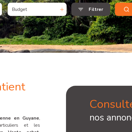
Budget
Filtrer
tient
Consult
nos annon
enne en Guyane
,
iculiers et les