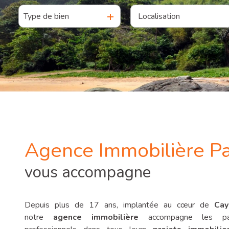
Type de bien
De l'ancien
à l'année
notre
De l'immo pro
agence
contactez-
nous
Agence Immobilière Pa
vous accompagne
Depuis plus de 17 ans, implantée au cœur de
Cay
notre
agence immobilière
accompagne les part