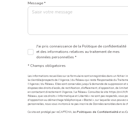
Message *
J'ai pris connaissance de la Politique de confidentialité
et des informations relatives au traitement de mes
données personnelles *
* Champs obligatoires
Les informations recueillies sur ce formulaire sont enregistrées dans un fichier
la clientèle/prospects de l'Agence / du Réseau qui reste Responsable du Traiteme
l'Agence / du Réseau. Elles sont conservées jusqu'à demande de suppression et so
disposez des droits d’accès, de rectification, d’effacement, d’opposition, de lim
en contactant directement l’Agence / Le Réseau. Consultez le site
https://cnil.fr/fr
Réseau, que vos droits « Informatique et Libertés » ne sont pas respectés, vous p
d'opposition au démarchage téléphonique « Bloctel », sur laquelle vous pouvez vou
personnelles, nous vous invitons à ne pas inscrire de Données sensibles dans le c
Ce site est protégé par reCAPTCHA, les
Politiques de Confidentialité
et es
Co