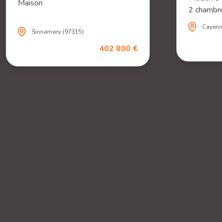
Maison
2 chambre
Cayenn
Sinnamary (97315)
402 800 €