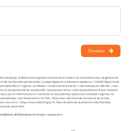
Envoyer
 informatisé par La Boite Immo agissant comme Sous-traitant du traitement pour la gestion de
nt de vos Données personnelles. La base légale du traitement repose sur l'intérêt légitime de
nt destinées à l'Agence / au Réseau. Conformément à la loi « informatique et libertés », vous
itation et de portabilité de vos données. Vous pouvez retirer votre consentement à tout moment
pour plus d’informations sur vos droits. Si vous estimez, après avoir contacté l'Agence / le
ouvez adresser une réclamation à la CNIL. Nous vous informons de l’existence de la liste
s inscrire ici :
https://www.bloctel.gouv.fr
. Dans le cadre de la protection des Données
hamp de saisie libre.
nditions d'utilisation
de Google s'appliquent.