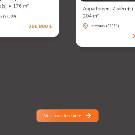
(s)
176 m²
Appartement 7 pièce(s)
204 m²
e (97300)
296 800 €
Matoury (97351)
3
Voir tous les biens