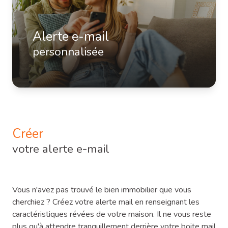
notre
agence
Alerte e-mail
personnalisée
contactez-
nous
Créer
votre alerte e-mail
Vous n'avez pas trouvé le bien immobilier que vous
cherchiez ? Créez votre alerte mail en renseignant les
caractéristiques révées de votre maison. Il ne vous reste
plus qu'à attendre tranquillement derrière votre boite mail