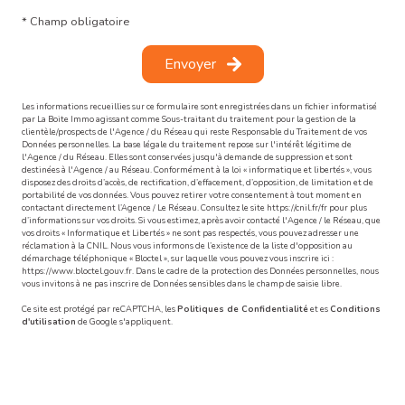
* Champ obligatoire
Envoyer
Les informations recueillies sur ce formulaire sont enregistrées dans un fichier informatisé
par La Boite Immo agissant comme Sous-traitant du traitement pour la gestion de la
clientèle/prospects de l'Agence / du Réseau qui reste Responsable du Traitement de vos
Données personnelles. La base légale du traitement repose sur l'intérêt légitime de
l'Agence / du Réseau. Elles sont conservées jusqu'à demande de suppression et sont
destinées à l'Agence / au Réseau. Conformément à la loi « informatique et libertés », vous
disposez des droits d’accès, de rectification, d’effacement, d’opposition, de limitation et de
portabilité de vos données. Vous pouvez retirer votre consentement à tout moment en
contactant directement l’Agence / Le Réseau. Consultez le site
https://cnil.fr/fr
pour plus
d’informations sur vos droits. Si vous estimez, après avoir contacté l'Agence / le Réseau, que
vos droits « Informatique et Libertés » ne sont pas respectés, vous pouvez adresser une
réclamation à la CNIL. Nous vous informons de l’existence de la liste d'opposition au
démarchage téléphonique « Bloctel », sur laquelle vous pouvez vous inscrire ici :
https://www.bloctel.gouv.fr
. Dans le cadre de la protection des Données personnelles, nous
vous invitons à ne pas inscrire de Données sensibles dans le champ de saisie libre.
Ce site est protégé par reCAPTCHA, les
Politiques de Confidentialité
et es
Conditions
d'utilisation
de Google s'appliquent.