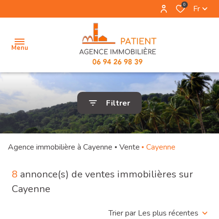
0
Fr
Menu
accueil
Filtrer
vente
location
Agence immobilière à Cayenne
Vente
Cayenne
location
8
annonce(s) de ventes immobilières sur
saisonniere
Cayenne
estimation
Trier par Les plus récentes