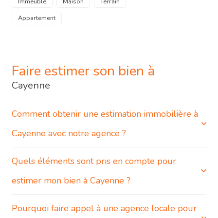
Immeuble
Maison
Terrain
Appartement
Faire estimer son bien à
Cayenne
Comment obtenir une estimation immobilière à
Cayenne avec notre agence ?
Quels éléments sont pris en compte pour
C’est très simple : vous pouvez nous contacter
directement par téléphone, passer à l’agence ou remplir
estimer mon bien à Cayenne ?
notre formulaire en ligne. Nous vous proposerons
rapidement une estimation immobilière à Cayenne,
gratuite et personnalisée, réalisée par un professionnel
Pourquoi faire appel à une agence locale pour
Nous nous basons sur plusieurs critères : la surface du