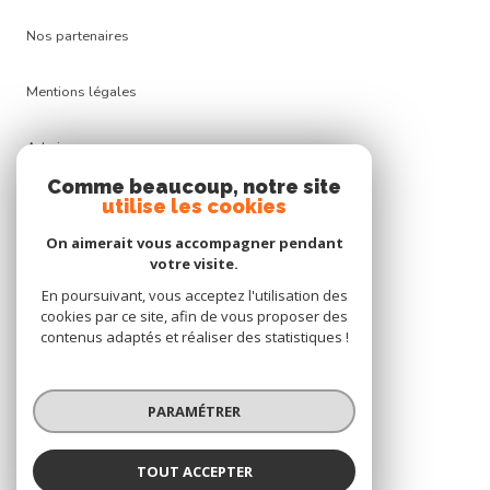
nos partenaires
mentions légales
admin
Comme beaucoup, notre site
nos honoraires
utilise les cookies
On aimerait vous accompagner pendant
politique rgpd
votre visite.
En poursuivant, vous acceptez l'utilisation des
cookies
cookies par ce site, afin de vous proposer des
contenus adaptés et réaliser des statistiques !
© 2026 | Tous droits réservés
PARAMÉTRER
Réalisé par
TOUT ACCEPTER