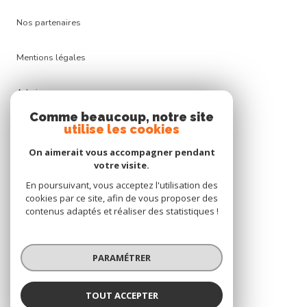
nos partenaires
mentions légales
admin
Comme beaucoup, notre site
nos honoraires
utilise les cookies
On aimerait vous accompagner pendant
politique rgpd
votre visite.
En poursuivant, vous acceptez l'utilisation des
cookies
cookies par ce site, afin de vous proposer des
contenus adaptés et réaliser des statistiques !
© 2026 | Tous droits réservés
PARAMÉTRER
Réalisé par
TOUT ACCEPTER