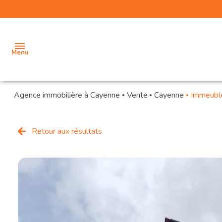
Menu
Agence immobilière à Cayenne
Vente
Cayenne
Immeubl
accueil
vente
Retour aux résultats
location
location
saisonniere
estimation